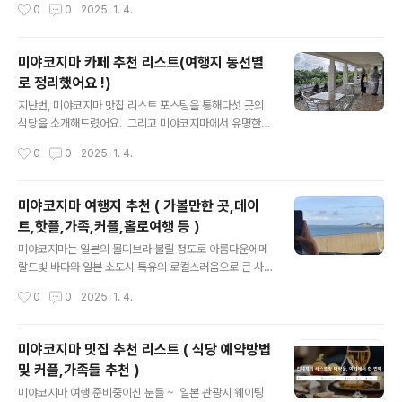
작성시간
0
0
2025. 1. 4.
루씰 아이스크림 정말 유명해서오키나와에서 많이 사가는
해주세요 ^^ 미야코지마 카페 추천 리스트(여행지 동선별
쇼핑리스트인데, 미야..
로 정리했어요 !)지난번, 미야코지마 맛집 리스트 포스팅을
통해다섯 곳의 식당을 소개해드렸어요. 그리고 미야코지
미야코지마 카페 추천 리스트(여행지 동선별
마에서 유명한 맛집은 대부분 웨이팅이 발생하거나,특히
로 정리했어요 !)
저녁의 경우 웨이팅을 한다 해도hyeonmuk1.com 미
글 내용
야코지마 밋집 추천 리스트 ( 식당 예약방법 및 커플,가족들
지난번, 미야코지마 맛집 리스트 포스팅을 통해다섯 곳의
추천 )미야코지마 여행 준비중이신 분들 ~ 일본 관광지 웨
식당을 소개해드렸어요. 그리고 미야코지마에서 유명한
이팅 엄청 심하다는 사실다들 알고 있으시죠 ?! 오늘은 미
맛집은 대부분 웨이팅이 발생하거나,특히 저녁의 경우 웨
작성시간
0
0
2025. 1. 4.
야코지마 해외여행 맛집 추천 리스트와식당 예약방법등 다
이팅을 한다 해도 식사를 하지 못할 만큼잔여석이 없을 확
양한 정보를 공유할hy..
률이 높기 때문에식당 예약 방법도 함께 전해드렸습니
다. (궁금하신 분들은 아래 포스팅 클릭 ! 👇) 미야코지마
미야코지마 여행지 추천 ( 가볼만한 곳,데이
밋집 추천 리스트 ( 식당 예약방법 및 커플,가족들 추천 )미
트,핫플,가족,커플,홀로여행 등 )
야코지마 여행 준비중이신 분들 ~ 일본 관광지 웨이팅 엄
글 내용
청 심하다는 사실다들 알고 있으시죠 ?! 오늘은 미야코지
미야코지마는 일본의 몰디브라 불릴 정도로 아름다운에메
마 해외여행 맛집 추천 리스트와식당 예약방법등 다양한
랄드빛 바다와 일본 소도시 특유의 로컬스러움으로 큰 사
정보를 공유할hyeonmuk1.com 오늘은 맛집 소개에
랑을 받는 휴양지 입니다 ! 오늘은 미야코지마 여행을 준
작성시간
0
0
2025. 1. 4.
이어서 방문했던 카페와블루씰 후기를 남겨보려 합니다. ​
비하고 있는 사람들을 위해여행시기직항날씨렌트카가볼만
사진과 함께 보시죠 ~! ..
한곳 등미야코지마 여행의 기본 정보를 공유하겠습니다 ^
^ 미야코지마 항공권 특가 일정 ! 미야코지마 항공권 특가
미야코지마 밋집 추천 리스트 ( 식당 예약방법
잡는 방법 10초면 가능 !📌일본 미야코지마직항 항공권 예
및 커플,가족들 추천 )
약 꿀팁 혹시 아직 미야코지마 직항 항공권 예약 및 예매
글 내용
를 안하셨거나,특가를 통해 저렴하게 진행하고자 하시는
미야코지마 여행 준비중이신 분들 ~ 일본 관광지 웨이팅