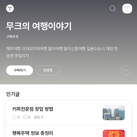
검색하기
티스토리
무크의 여행이야기
구독자
5
해외여행 미야코지마여행 발리여행 발리신혼여행 일본소도시 대만 항
공권 마일리지
구독하기
방명록
신고하기 레이어
열기
인기글
커피전문점 창업 방법
0
0
조회
3
행복주택 정보 총정리