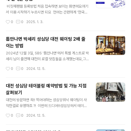
관 신고 단계 단축이 된다는 점 ! (세관신고 줄이 길 시 유
글 내용
리) 단점으로는 미리 해야 한다는것 빼고는 없으니일본여
​ 비짓재팬웹 등록방법 처음 접속하면 보이는 화면에요여기
행을 계획중이신 분들은 미리미리 하시는걸 추천드립니다
서 이용 시작하기 누르시면 되요 언어는 간편하게 '한국
! 비짓재팬 웹 등록 A~Z 1. 먼저 회원가입을 진행합니다.
어'를 선택하고sign up for a new account 선택해주세
작성시간
0
0
2025. 1. 3.
2. 아래의 등록방법을 참고해서 그대로 등록해주세요 ! ✅
요 ​ 이용약관에 동의해주세요 입력한 이메일로 확인 코
비짓재팬 회원가입 ​ h..
드가 전송되요해당 확인 코드를 입력하면되요 ​ 다시 로그
인화면으로와서 로그인해주세요 2차 인증 방법 등을 등
틈만나면 박세리 성심당 대전 웨이팅 2배 줄
록하는거에요 입국하는 본인의 정보를 등록해주세
이는 방법
요 여권 정보를 입력해주시면 되요모바일로도 등록가능
글 내용
해요카메라로 찍어서 읽어서 가능해요! ​ 여권 정보 입력
2024년 12월 3일, SBS '틈만나면'에서 특별 게스트로 박
해주세요 일본 입국 비자를 물어보는데우리는 단기 여행
세리 님이 출연해 대전의 로컬 맛집들을 소개했는데요,그
이므로'없음'을 선택해주시면 됩니다 인용하지 않고 등록
중에서도 대전 명물 성심당 베이커리가 큰 주목을 받았습
작성시간
0
0
2024. 12. 5.
진행을 선택해 주세요! ​ ​ 여행명은 구분이 편하게 원하..
니다. 성심당 매장방문 방법과전화로 웨이팅 문의하기
! 또한 웨이팅없이성심당 방문하는 방법을 이번 포스팅에
서소개해드릴까 합니다 ~! 매장문의전화번호 및 전화예약
대전 성심당 테이블링 예약방법 및 가능 지점
안내차량방문주차안내 살펴보기예약방문모바일 예약 방법
살펴보기
살펴보기 방송을 통해 유재석, 유연석이 성심당에서 여
글 내용
러 가지 빵을 고르며 저렴한 가격에 놀라는 장면이 그려졌
대전에 방문하면 꼭!! 먹어야하는 성심당워낙 웨이팅이 사
는데, 이를 통해 왜 사람들이 '성심당, 성심당' 하는지 이해
악한걸로 유명하죠 ?! 이번에 드디어!!!성심당에서 테이블
할 수 있었습니다. 오늘은 그 성심당의 위치와 정보를 소개
링을 도입했다는 소문을 입수해서여러분들께 전달드리고
작성시간
0
0
2024. 12. 5.
해 보려고 합니다. 성심당 위치 및 웨이팅,인기상품 안내위
자 합니다. 성심당 방문을 계획하시는분들,웨이팅 때문에
치 및 매장 성심당은 웨이팅과 ..
겁나시는분들,모두 참고하세요 ! 참고로 대전 성심당은지
점별로 테이블링이 가능한 곳이정해져 있으며, 주차부분