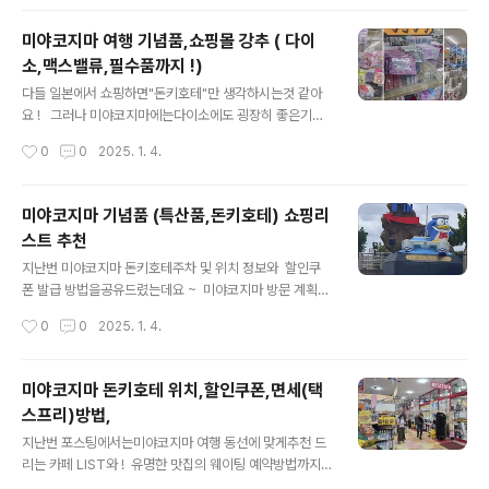
편안하게 즐길 수 있습니다. ​ 미야코지마 일정별 추천코스
😆 미야코지마 여행지 추천 ( 가볼만한 곳,데이트,핫플,가
미야코지마 여행 기념품,쇼핑몰 강추 ( 다이
족,커플,홀로여행 등 )미야코지마는 일본의 몰디브라 불릴
소,맥스밸류,필수품까지 !)
정도로 아름다운에메랄드빛 바다와 일본 소도시 특유의 로
글 내용
컬스러움으로 큰 사랑을 받는 휴양지 입니다 ! 오늘은 미
다들 일본에서 쇼핑하면"돈키호테"만 생각하시는것 같아
야코지마 여행을 준비하고 있는 사hyeonmuk1.co
요 ! 그러나 미야코지마에는다이소에도 굉장히 좋은기념
m 미야코지마 택시투어 장단점📌편리함미야코지마 택
풀 리스트가 있다는 사실 ~ 그래서 오늘은 다이소 맥스밸
작성시간
0
0
2025. 1. 4.
시투어는 시간과 장소에 구애받지 않고 원하는 곳을 자유
류에 대한정보를 드릴까 합니다 ! 그리고 그 전에,미야코지
롭게 여행할 수 있습니다.운전..
마 쇼핑리스트,특산품에 대한정보를 먼저 확인해주세요 ^
^ 미야코지마 기념품 (특산품,돈키호테) 쇼핑리스트 추
미야코지마 기념품 (특산품,돈키호테) 쇼핑리
천지난번 미야코지마 돈키호테주차 및 위치 정보와 할인
스트 추천
쿠폰 발급 방법을공유드렸는데요 ~ 미야코지마 방문 계획
글 내용
중인데아직 돈키호테 할인쿠폰에 대해모르신다면 포스팅
지난번 미야코지마 돈키호테주차 및 위치 정보와 할인쿠
참고하세요 ! httphyeonmuk1.com 미야코지마 기념
폰 발급 방법을공유드렸는데요 ~ 미야코지마 방문 계획중
품 쇼핑 ( 다이소 ) 산리오가 있는 물건들 찾기했는데 꽤나
인데아직 돈키호테 할인쿠폰에 대해모르신다면 포스팅 참
작성시간
0
0
2025. 1. 4.
있었어요너무 귀여운 산리오 투명 파우치 발견해서 한국와
고하세요 ! 미야코지마 돈키호테 위치,할인쿠폰,면세(택
서도 지갑으로 쓰고있어요..
스프리)방법,지난번 포스팅에서는미야코지마 여행 동선에
맞게추천 드리는 카페 LIST와 ! 유명한 맛집의 웨이팅 예
미야코지마 돈키호테 위치,할인쿠폰,면세(택
약방법까지 !알려드렸습니다. 아직 안보신 분들은아래의
스프리)방법,
포스팅 참고해주세요 ^^ 미hyeonmuk1.com 미야
글 내용
코지마 돈키호테 기념품 쇼핑리스트 미야코지마 돈키
지난번 포스팅에서는미야코지마 여행 동선에 맞게추천 드
호테 인기상품 오리온, 블루씰 굿즈 티셔츠, 에코백, 스티커
리는 카페 LIST와 ! 유명한 맛집의 웨이팅 예약방법까지 !
등 다양한 용품들이 있습니다.오키나와 오리온 맥주와 블
알려드렸습니다. 아직 안보신 분들은아래의 포스팅 참고