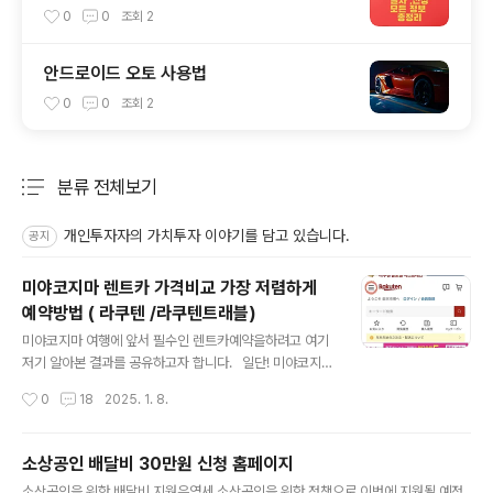
0
0
조회
2
안드로이드 오토 사용법
0
0
조회
2
분류 전체보기
주요 글 목록
개인투자자의 가치투자 이야기를 담고 있습니다.
공지
미야코지마 렌트카 가격비교 가장 저렴하게
예약방법 ( 라쿠텐 /라쿠텐트래블)
글 내용
미야코지마 여행에 앞서 필수인 렌트카예약을하려고 여기
저기 알아본 결과를 공유하고자 합니다. 일단! 미야코지마
렌트카는 한국사이트보다일본 사이트에서 예약하는게 비
작성시간
0
18
2025. 1. 8.
교적 저렴합니다. 심지어 할인쿠폰도 준다는 사실 ! 그래
서 라쿠텐 사이트를 통해서 미리 예매하는방법을 공유하겠
습니다. 일본 사이트다보니예약이 살작 복잡합니다. 그래
소상공인 배달비 30만원 신청 홈페이지
도 훨씬 저렴하니! 잘 따라해보세요 ^^ 미야코지마 렌터카
글 내용
소상공인을 위한 배달비 지원은영세 소상공인을 위한 정책으로,이번에 지원될 예정