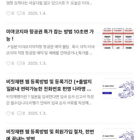
분들 !!! 딱 1분만 집중해주세요 ^^(링크hyeonmuk1.co
엄청 심하다는 사실다들 알고 있으시죠 ?! 오늘은 미야코
m 미야코지마 가볼만한곳 1: 이라부대교와 해중공 이
지마 해외여행 맛집 추천 리스트와식당 예약방법등 다양한
작성시간
0
0
2025. 1. 4.
라부대교는 사실 미야코지마를 여행하며 가지 않는 사람이
정보를 공유할까 합니다. [⬇️⬇️ 미야코지마 식당 예약 어플
거의 없을 정도로..
⬇️⬇️] AutoReserve 링크는 아래 첨부하였으며,해당 플
랫폼에 찾으시는 식당이 없을 수 있습니다. ​그런 때는 나머
미야코지마 항공권 특가 잡는 방법 10초면 가
지 3가지 방법을 통해 예약을 시도해보시는 것을 추천드려
능 !
요. 중간에 말씀드렸다시피 예약이 아예 불가한 업체도 있
글 내용
으나,인기 맛집이라면 보통 예약을 해야 방문 가능할 거예
📌일본 미야코지마직항 항공권 예약 꿀팁 혹시 아직 미야
요. ​전화대행 서비스는 검색창에' 일본 전화대행'이라고 검
코지마 직항 항공권 예약 및 예매를 안하셨거나,특가를 통
색하시면 업체 많이 확인되실 거예요! https://autorese
해 저렴하게 진행하고자 하시는 분들 !!! 딱 1분만 집중해주
작성시간
0
0
2025. 1. 3.
rve.com/ko 예약 홈페이지 바로가기 아사구..
세요 ^^ 홈페이지 바로가기 미야코지마 직항 항공권 예
약 일정안내 미야코지마는 일본의 아름다운 섬으로 예전
에는 경유해서 가야 했는요즘에는 직항으로 갈 수 있어 여
비짓재팬 웹 등록방법 및 등록기간 (+출발지
행객이 계속해서 늘어나고 있습니다.미야코지마 항공권은
일본내 연락가능한 전화번호 편명 나라명 도
출발 30일 ~ 50일 전 정도에 미리 예약하시는 것이 가장
글 내용
시명 면세수속 세관신고 귀국 비지트재팬 앱)
좋습니다. 일본 미야코지마로 가는 항공권은 여행 출발 3
비짓재팬이란 ? 일본을 입국한다면 입국 심사 신고서 작성
0 ~ 50일 전에 예약하는 것이 좋습니다.이 시기에 예약을
은 필수입니다.비행기 안에서 입국 심사 서류를 작성해
해야 가장 저렴하게 항공권을 구매할 확률이 높습니다. 미
요, 그리고 세관 신고도 일본 공항에서 기계에 별도로 입
작성시간
0
0
2025. 1. 3.
야코지마 특가 항공권 예매안내 미야코지마의 경우 다양
력하게 되는데,비짓재팬웹 등록은 !! 이 모든 과정을 미리
한 lc..
작성하고QR코드로 대체하는 것입니다. 쉽게 말해 편하게
통과할 수 있는 스마트패스 라고 생각하시면 되며,장점으
비짓재팬 웹 등록방법 및 회원가입 절차, 한번
로는 일본 입국 심사 서류 종이에 작성하지 않아도 되고세
에 끝내는 방법