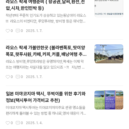
라오스 팍세 여행준비 ( 항공권,날씨,환전,전
만,팍세는 이제 막 뜨는 여행지라는 사실다들 알고 있으시
압,시차,한인민박 등)
죠 ~?! 지난번 라오스 팍세 지역의날씨,환전,전압,시차,한
글 내용
인민박 등전체적인 소개를 먼저 드hyeonmuk1.co
작년부터 꾸준히 인기도가 상승하고 있는동남아의 라오스
m 라오스 팍세 왓푸사원 가는방법 라오스 팍세 참파삭
!!! 라오스의 비엔티안, 루앙푸라방, 방비엥 등은 워낙한국
주에 위치한 왓 푸 사원은,팍세 시내에서 넉넉잡아 한시간
관광객이 가장 많이 찾고 손꼽히는 지역입니다. 그리고 이
작성시간
0
0
2025. 1. 7.
반은 걸리는 위치에 있습니다. 시내에서 별도의 투어상품
지역들 외에도 라오스의 숨겨진 보석 라오스 팍세 가 있는
을 예매..
데요.팍세는 라오스 남부 지역인 참파사크주에 위치한 도
시로쎄도네강과 메콩강이 합류하는 지점에 자리잡고 있어
라오스 팍세 가볼만한곳 (볼라벤폭포,땃이양
요. 라오스 팍세는 자연의 아름다움이 그대로 보존된 도시
폭포,왓푸사원,카페,커피,커플,배낭여행 추
로 동남아 최대폭포인 땃이양폭포,유네스코 세계문화유산
글 내용
천)
인 왓푸사원 등볼거리가 아주 다양하고 폭포에서 즐기는
라오스 방비엥,루앙프라방은 유명하지만,팍세는 이제 막
짚라인 등 액티비티 스포츠 또한 즐길 수 있어요. 저렴한
뜨는 여행지라는 사실다들 알고 있으시죠 ~?! 지난번 라
물가와 다양한 볼거리, 즐길거리로 한국에서도 떠오르고
오스 팍세 지역의날씨,환전,전압,시차,한인민박 등전체적
작성시간
0
0
2025. 1. 7.
있는 관광지 중 한 곳 이랍니다.그럼 라오스 팍세 여행은 언
인 소개를 먼저 드렸는데 ! 잘 모르시는 분들은아래의 포스
제가 가장 좋을지 날씨, 시차, 전압, 화폐..
팅 먼저 참고해주시고요 ^^ https://hyeonmuk1.tistor
y.com/411 라오스 팍세 여행준비 ( 항공권,날씨,환전,전
일본 미야코지마 택시, 뚜벅이를 위한 후기와
압,시차,한인민박 등)작년부터 꾸준히 인기도가 상승하고
정보(택시투어 가격비교 추천)
있는동남아의 라오스 !!! 라오스의 비엔티안, 루앙푸라방,
글 내용
방비엥 등은 워낙한국관광객이 가장 많이 찾고 손꼽히는
미야코지마 택시투어는 미야코지마의주요 관광 명소들을
지역입니다. 그리고 이 지역들 외에hyeonmuk1.co
편리하게 둘러볼 수 있는 방법 중 하나로,영어 대응이 가능
m 오늘은 !라오스 팍세 가볼만한 곳들을리뷰해보겠습니
한 투어가 있습니다. 미야코지마는 아름다운 해변과 독특
작성시간
0
0
2025. 1. 4.
다. 라오스 팍세 가볼만한 곳 : 땃이양폭포 라오스의 ..
한 문화유산으로 유명하며,택시투어를 통해 이 모든 것을