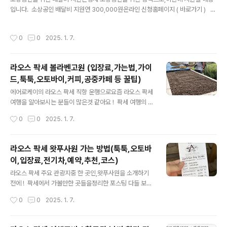
예약은 라쿠텐 트래블에서 진행하는데,여기서 회원가입을
입니다. 소상공인 배달비 지원연 300,000원온라인 신청홈페이지 ( 바로가기 ) 신
하려면 일본주소와 핸드폰번호 등이 필요합니다.(이게 살
청 홈페이지 바로가기 소상공인24 www.sbiz24.kr 중소기업벤처부에서는 2
짝 번거롭습니다.) 그렇기 때문에 !!엄~~청 쉽게 하는방법
025년 영세 소상공인의배달비를 연 30만원 지원합니다. 코로나 이후로 배달 규모
을 공유해드리겠습니다. 라쿠텐 홈페이지 접속 위에서
작성시간
0
0
2025. 1. 7.
가 급증하면서비용을 부담이 커진 영세소상공인을 지원하기 위한 취지이며,배달비
언급했듯렌트카는 라쿠텐 트레블에서 진행을 하지만, 라
지원 사업을 통해 배달을 하고 있는 소상공인 분들은 조금이나마도움이 될 것으로 보
쿠텐 트레블에서 바로 진행을 하면회원..
입니다. 소상공인 배달비 30만원 신청 대상소상공인 배달비 30만원 신청 대상은
라오스 팍세 볼라벤고원 (입장료,가는법,가이
연매출 1억 400만원 미만의영세 소상공인을 대상으로, 약 68만 명의 소상공인이
드,툭툭,오토바이,커피,공중카페 등 꿀팁)
혜택을 받을 수 있는 규모입니다.코로나19 팬데..
글 내용
에어로케이의 라오스 팍세 직항 운행으로요즘 라오스 팍세
여행을 알아보시는 분들이 많은것 같아요 ! 팍세 여행의 전
반적인 정보는아래의 포스팅에서 참고하시면 되고, http
작성시간
0
0
2025. 1. 7.
s://hyeonmuk1.tistory.com/411 라오스 팍세 여행준
비 ( 항공권,날씨,환전,전압,시차,한인민박 등)작년부터 꾸
준히 인기도가 상승하고 있는동남아의 라오스 !!! 라오스의
라오스 팍세 왓푸사원 가는 방법(툭툭,오토바
비엔티안, 루앙푸라방, 방비엥 등은 워낙한국관광객이 가
이,입장료,전기차,예약,추천,코스)
장 많이 찾고 손꼽히는 지역입니다. 그리고 이 지역들 외에
글 내용
hyeonmuk1.com 오늘은 라오스 팍세의 볼라벤 고원에
라오스 팍세 주요 관광지중 한 곳인,왓푸사원을 소개하기
대한리뷰를 시작하겠습니다 ! 라오스 팍세 볼라벤고원 어
전에 ! 팍세에서 가볼만한 곳들을정리한 포스팅 다들 보셨
떤 곳이지 ?! 라오스 남부 팍세의 볼라벤 고원은 라오스 남
죠 ?! 안보신 분들은아래의 포스팅 먼저,참고해주세요 ^
작성시간
0
0
2025. 1. 7.
부 지역의해발 800~1,400미터의 고지대로 서늘한 ..
^ https://hyeonmuk1.tistory.com/410 라오스 팍세
가볼만한곳 (볼라벤폭포,땃이양폭포,왓푸사원,카페,커피,
커플,배낭여행 추천)라오스 방비엥,루앙프라방은 유명하지