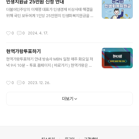
민생지원금 25만원 신청 안내
도 미리 참고하시는게도움될수 있습니다. ⬇️지점별 안내
글 내용
더불어민주당의 이재명 대표가 민생경제 비상사태 해결을
주차,예약 안내 살펴보기⬇️ *방문하실 지점 정보를 꼭! 확인
위해 국민 모두에게 1인당 25만원의 민생회복지원금을 지
하세요*성심당본점케익부띠끄성심당 DCC점성심당 대전
급하자고 제안했습니다. 민생회복지원금 25만원 신청 방
역점성심당 롯데백화점베스트메뉴 살펴보기 주차 정보
법 및 대상 (전국민 지원) 등 자세히 알아보겠습니다 민생
성심당 지정 주차장 성심당 전용주차장대전 중구 은행동 1
작성시간
0
0
2024. 4. 17.
회복지원금 신청안내 지원금 지급액 1인 250,000원 온라
59 우리들 공원주차장대전 중구 대흥동 215 현대 주차장
인 신청 홈페이지 ( 바로가기 ) 이재명 대표는 소득 제한 없
대전 중구 대흥동 214 정오 주차장대전 ..
이 모든 국민에게 25만원씩의 민생회복지원금을 지원하자
현역가왕투표하기
고 제안했습니다. 포퓰리즘 정책이라는 비판을 받고 있는
글 내용
데요. 전 국민에게 25만원씩 지급하려면 총 13조원의 재
현역가왕투표하기 안내 방송사 MBN 일정 매주 화요일 저
원이 필요합니다. 민생회복지원금을 지급하면서 현재 우리
녁 9시 10분 ~ 투표 홈페이지 ( 바로가기 ) 현역가왕은 M
나라 경제가 어려운 만큼 내수 소비 진작으로 경제 활성화
BN에서 방영중인 트로트 예능 프로그램이자 경영 프로그
를 일으킬 수 있다는 점을 강조했는데요. 코로나 시절의 재
램입니다. 2024년 치러질 한일 트로트 가왕전에 나갈 여
작성시간
0
0
2023. 12. 26.
난지원금 효과를 말하는 것입니다. 지역화폐..
성 현역 트로트 가수 TOP7을 뽑는 서바이벌 음악 예능 프
로그램이이죠. 현재 다수의 후보자들이 무대를 단단숨에
아우르며 감동과 충격을 선사하고 있습니다. 온라인 투표
더보기
바로가기 현역가왕 투표 앞서 국민 MC 신동엽을 합류시킨
데에 이어 관록의 레전드 남진-심수봉-주현미와 현역들의
현역 신유-박현빈, 심사에 전문성과 재미를 더하고 있습니
다. 네이버 NOW 투표 바로가기 현역가왕 '한일 트롯 가왕
전' 국가대표 선발 서바이벌 tv.naver.com 투표방법 안내
및 순서 현역가왕의 투..
의안내