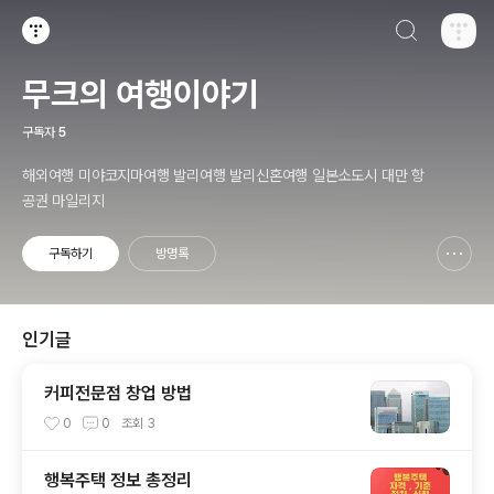
검색하기
티스토리
무크의 여행이야기
구독자
5
해외여행 미야코지마여행 발리여행 발리신혼여행 일본소도시 대만 항
공권 마일리지
구독하기
방명록
신고하기 레이어
열기
인기글
커피전문점 창업 방법
0
0
조회
3
행복주택 정보 총정리