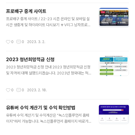
하게 자금이 필요한 대상에게 지원을 시행 ▼긴급생계비대
출 정책▼ 신청대상 대상자 공고 확인하기 신청방법 온라
프로배구 중계 사이트
인,모바일 신청방법 참고하기 홈페이지 금융위원회 신청
글 내용
홈페이지 바로가기 홈페이지 바로가기 긴급생계비대출 사
프로배구 중계 사이트 / 22-23 시즌 온라인 및 모바일 실
업안내 긴급생계비대출 정책이란 기존에 있었던 정책서민
시간 생중계 및 하이라이트 다시보기 🔽V리그 남자프로배
금융에서 포함이 되고있지 않았던 저신용 연체자를 포함하
구와 여자프로배구🔽 배구협회(KOVO) 공식영상 바로가
여, 갑작스럽게 긴급자금이 필요하지만, 상황이 좋지 않은
기 네이버 중계 실시간 중계 바로가기 모바일 중계 실시간
작성시간
0
0
2023. 3. 2.
신용상태로 인해 제도권 내에서 자금을 빌리기 힘든 분..
중계 바로가기 프로배구 중계 방법은 다음과 같습니다. 네
이버 스포츠 티비 프로배구뿐만 아니라 대부분의 스포츠
실시간 중계를 네이버 스포츠 티비에서 제공을 하고 있습
2023 청년희망적금 신청
니다. 🔽프로배구 네이버 tv 바로가기🔽 홈페이지 바로가
글 내용
기 KBS B Sports 해당 채널은 2022년 2월 2일 개국한
2023 청년희망적금 신청 안내 2023 청년희망적금 신청
KBS N의 스포츠 전용 채널이며, 배구 뿐만 아니라 다양한
및 자격에 대해 설명드리겠습니다. 2023년 청와대는 적극
스포츠 중계를 하고있는 사이트 입니다. 🔽프로배구 KBS
적인 청년 자산형성에 힘을 쓰겠다고 발표했습니다. 그렇
중계 바로가기🔽 홈페이지 바로가기 SBS Sports 해당
게 시행된 여러 정책중 "청년희망적금"이 가장 많은 관심을
작성시간
0
0
2023. 2. 18.
채널은 SBS골프 및 S..
받고 있으며, 실제 목돈을 쉽게 모을수 있는 구조라고 합니
다. 청년희망적금안내 청년희망적금이란 청년의 자산증대
를 지원하는 제도 입니다. 매월 50만원 한도내에서 자유적
유튜버 수익 계산기 및 수익 확인방법
립이 진행되는 방식입니다. 만기금액 안내 바로가기 신청
글 내용
방법 홈페이지 바로가기 자격 및 조건 확인하기 청년희망
유튜버 수익 계산기 및 수익계산은 "녹스인플루언서 홈페
적금 신청 안내 청년희망적금 홈페이지 바로가기 청년희망
이지"에서 가능합니다. 녹스인플루언서 홈페이지 바로가기
적금 미리보기는 2월 9일부터 2월 18일까지 진행이 됩니
채널 수익확인 바로가기 유뷰트 수익 계산 바로가기 홈페
다. 또한 11개 시중은행을 통해 비대면 확인이 가능합니다.
이지 바로가기 유튜버 수익 계산방법 유튜브 수익을 계산