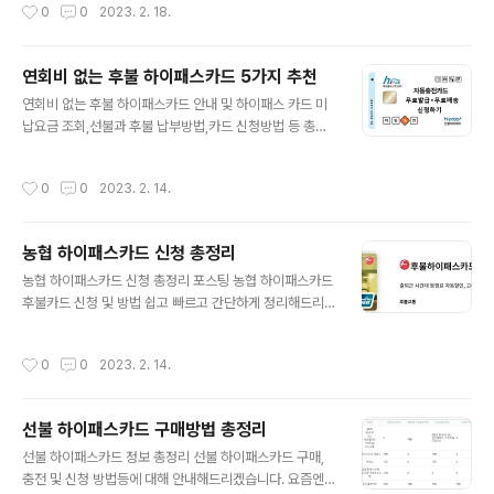
작성시간
0
0
2023. 2. 18.
청년희망적금 신청 2월 21일 월요일 ..
하는 플랫폼형식의 홈페이지가 있습니다. 그건 바로 녹스
인플루언서 라는 사이트 입니다. 이 사이트는 유튜버들의
수익과 채널 성장률 및 구독자 변동추이, 인기 유튜버 순위
연회비 없는 후불 하이패스카드 5가지 추천
등등을 분석할수 있는 홈페이지 입니다. 혹시 유튜브를 하
글 내용
고 있거나, 할 계획이라면 해당 홈페이지는 앞으로 꼭 참고
연회비 없는 후불 하이패스카드 안내 및 하이패스 카드 미
하면서 유튜브를 사용하면 도움이 10000배는 된다고 장
납요금 조회,선불과 후불 납부방법,카드 신청방법 등 총정
담합니다. 홈페이지 바로가기 녹스인플루언서 활용방법 우
리에 대한 안내 포스팅 입니다. 이번에는 하이패스 카드에
선 홈페이지를 접속해보면 다양한 UI를 확인할수 있습니
대한 안내를 도와드리려고 합니다. 최근에 저도 차량을 구
작성시간
0
0
2023. 2. 14.
다. 특히 다음 4가지 카테고리를 확인할수 있습니다...
매하면서 하이패스 카드 종류부터 등록까지 다양하게 알아
본 내용을 추천드리니 관련 정보를 찾는 분이라면 제 포스
팅을 천천히 읽는다면 도움되실것 같습니다. 추천 카드사
농협 하이패스카드 신청 총정리
홈페이지 주소 우리카드 포스팅 바로가기 현대카드 포스팅
글 내용
바로가기 농협 하이패스 포스팅 바로가기 하이플러스 카드
농협 하이패스카드 신청 총정리 포스팅 농협 하이패스카드
포스팅 바로가기 후불 하이패스 카드란? 하이패스 카드를
후불카드 신청 및 방법 쉽고 빠르고 간단하게 정리해드리
이용할때 2가지 선택사항이 있습니다. 그건 바로 선불과
겠습니다. 이 글을 지금 읽고 계시는 분들중에서 차량을 이
후불입니다. 뭐 종류별로 차이는 있지만 저는 후불제를 이
제막 구매하신 분들이면서 "하이패스"카드를 신청하지 않
작성시간
0
0
2023. 2. 14.
용하고 있으며 제가 알아본 결과 후불제가 훨씬 ..
으셨다면 해당 내용들을 참고해주세요. ▶후불카드vs선불
카드 비교 포스팅 ▶농협 하이패스 홈페이지(바로가기) ▶
후불 하이패스카드 비교분석(바로가기) 농협 하이패스카드
선불 하이패스카드 구매방법 총정리
농협 카드를 통해서 하이패스를 등록하시는거죠? 농협 하
글 내용
이패스 카드에 간략한 소개 및 카드 정보와 신청방법,사용
선불 하이패스카드 정보 총정리 선불 하이패스카드 구매,
방법,등록방법,충전방법까지 카테고리에 맞게 정리했으니,
충전 및 신청 방법등에 대해 안내해드리겠습니다. 요즘엔