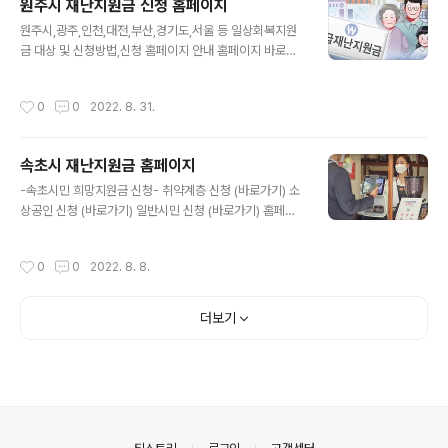
원주시 재난지원금 신청 홈페이지
대상 대상자 조회(바로가기) 신청일정 10월 4일~ 신청방
글 내용
법 안내문 (바로가기) 새출발기금 홈페이지 바로가기 소상
원주시,광주,인천,대전,부산,경기도,서울 등 일상회복지원
공인 새출발기금 신청 대상자 안내 소상공인 새출발기금은
금 대상 및 신청방법,신청 홈페이지 안내 홈페이지 바로가
금융권을 통해 90일 이상 장기연체를 한 소상공인 및 부실
기 일상회복지원금 일상회복지원금은 각 지자체별로 시민
채권 발생 우려가 있는 개인사업자와 법인 사업자라고 합
들에게 지원하는 지원금 제도 입니다. 11월부터 시작된 위
작성시간
0
0
2022. 8. 31.
니다. 정부는 금융지원을 위해 30조원 가량..
드코로나로 인해 코로나 이전의 일상으로 되돌아가기 위
해, 지역경제 살리기,소비활성화,소상공인 지원 등을 위해
서 지급하는 지원금 입니다. ▼일상회복 지원금 신청 홈페
속초시 재난지원금 홈페이지
이지▼ ✔서울특별시 ✔부산광역시 ✔대구광역시 ✔인천
글 내용
광역시 ✔광주광역시 ✔대전광역시 ✔울산광역시 ✔세종
-속초시민 희망지원금 신청- 취약계층 신청 (바로가기) 소
특별시 ✔경기도 ✔강원도 ✔충청북도 ✔충청남도 ✔경상
상공인 신청 (바로가기) 일반시민 신청 (바로가기) 홈페이
남도 ✔경상북도 ✔제주도 ✔전라남도 ✔전라북도 신청대
지 바로가기 속초시 희망지원금 신청방법 이번 속초시 희
상 및 지원안내 일상회복지원금은 현재 각 지역별로 신청
망지원금 신청 지급은 3단계로 나뉘게 됩니다. 특히 기초
작성시간
0
0
2022. 8. 8.
및 접수가 이뤄지고 있습니다. 그 밖에 지자체별로 신청대
생활수급 및 차상위,기초연금 등 취약계층과 아동수당 대
상 및 소상공인..
상자 분들은 8월 8일까지 우선 지급을 실시한다고 하며,
일반 시민분들에 대한 신청 접수는 8월 8일부터 2주간 온
더보기
라인 신청이 우선 진행이 됩니다. 특히 많은 인파가 몰리는
것을 감안해서 5부제 신청을 진행한다고 하니 참고하시면
도움 되실것 같습니다. ▼온라인 신청 안내▼ ▶신청 바로
가기 ▶5부제 일정별 신청안내 확인하기 속초시 희망지원
금 신청 및 지급안내 온라인 신청자는 8월 8일부터 신청
접수가 시작되며, 온라인 미신청자분들에 대..
의안내