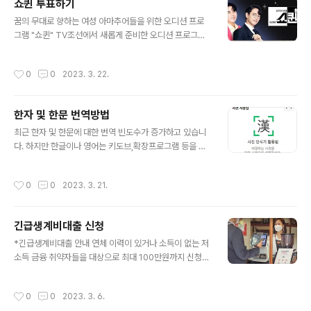
쇼퀸 투표하기
기 온라인 투표 바로가기 소년판타지 정보 드디어 공개되
글 내용
는 FANTASY BOYS 보이그룹, 전 세계를 설레게했던 방
꿈의 무대로 향하는 여성 아마추어들을 위한 오디션 프로
과후 설렘의 시즌2 소년판타지 - 방과후 설렘 시즌2가 방
그램 "쇼퀸" TV조선에서 새롭게 준비한 오디션 프로그램
영됩니다. 레전드 아티스트들의 전담 트레이닝으로 K팝의
쇼퀸이 방송중입니다. 쇼퀸의 특징 기존 오디션과는 달리
새 역사를 써내려갈 주인공은 누가 될까요?! 온라인으로 인
가수라는 공통된 꿈을 가진 순수 아마추어들을 대상으로,
작성시간
0
0
2023. 3. 22.
기투표도 진행되며, 참가자들의 ..
차별화된 내용의 오디션 프로그램 입니다. 방송정보 TV조
선 MC 장민호,장성규 투표방법 온라인 투표 (바로가기) 홈
페이지 바로가기 쇼퀸 투표정보 6월부터 방영이 시작된 쇼
한자 및 한문 번역방법
퀸의 경우 진행에 장성규,장민호님이 맡게 되었습니다. 기
글 내용
타 타 오디션에서 보았듯이 tv조선의 투표방법은 대국민이
최근 한자 및 한문에 대한 번역 빈도수가 증가하고 있습니
참여하는 투표로 진행되며, 1.온라인 투표 2.대국민 응원투
다. 하지만 한글이나 영어는 키도브,확장프로그램 등을 통
표 온라인 투표 바로가기 대국민 응원투표 바로가기 쇼퀸
해서 간편하게 번역이 진행되지만, 한자의 경우 부수나 획
참가정보 프로는 입구 컷! 아무추어 대 환영 오디션 프로그
수 등을 모른 상태에서는 검색조차 쉽지 않습니다. 그렇기
작성시간
0
0
2023. 3. 21.
램! 음원 및 은반을 발매한적 없는 ..
때문에 한자 및 한문의 검색방법 및 한번에 번역하는 방법
에 대해서 설명드리겠습니다. 한문 검색방법 한자사전 (바
로가기) 한자 번역기 홈페이지 ( 바로가기 ) 한자 필력기 바
긴급생계비대출 신청
로가기 한자 검색방법 검색의 경우 생각보다 어렵지 않게
글 내용
이용이 가능합니다. 홈페이지 접속후, 마우스를 통해서 한
*긴급생계비대출 안내 연체 이력이 있거나 소득이 없는 저
자 및 한문믈 그린다음, 한자사전 검색창의 자동인식을 통
소득 금융 취약자들을 대상으로 최대 100만원까지 신청
해 뜻을 확인할수 있습니다. 이용방법 1."네이버 한자사전"
당일 지원이 가능한 긴급 생계비 지원 정책 입니다. 시행 당
접속 2.검색창에 필기인식기 클릭 3.아래 사진과 같이 검
국인 "금융위원회'에서는 2023년 3월 시행을 시작, 기존
작성시간
0
0
2023. 3. 6.
색창을 이용할수 있습니다. ▼한자..
에 포함되지 않았던 저신용 연체자를 포함, 무소득자등 급