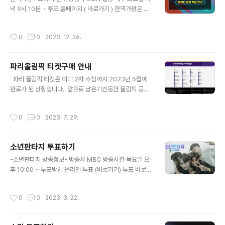
원이 필요합니다. 민생회복지원금을 지급하면서 현재 우리
녁 9시 10분 ~ 투표 홈페이지 ( 바로가기 ) 현역가왕은 M
나라 경제가 어려운 만큼 내수 소비 진작으로 경제 활성화
BN에서 방영중인 트로트 예능 프로그램이자 경영 프로그
를 일으킬 수 있다는 점을 강조했는데요. 코로나 시절의 재
램입니다. 2024년 치러질 한일 트로트 가왕전에 나갈 여
작성시간
0
0
2023. 12. 26.
난지원금 효과를 말하는 것입니다. 지역화폐..
성 현역 트로트 가수 TOP7을 뽑는 서바이벌 음악 예능 프
로그램이이죠. 현재 다수의 후보자들이 무대를 단단숨에
아우르며 감동과 충격을 선사하고 있습니다. 온라인 투표
파리올림픽 티켓구매 안내
바로가기 현역가왕 투표 앞서 국민 MC 신동엽을 합류시킨
글 내용
데에 이어 관록의 레전드 남진-심수봉-주현미와 현역들의
​ ​ 파리 올림픽 티켓은 이미 2차 추첨까지 2023년 5월에
현역 신유-박현빈, 심사에 전문성과 재미를 더하고 있습니
완료가 된 상황입니다. ​ 앞으로 남은기간동안 올림픽 공식
다. 네이버 NOW 투표 바로가기 현역가왕 '한일 트롯 가왕
사이트에서는 3차 판매와 공식 리셀 플랫폼으로 파리 올림
전' 국가대표 선발 서바이벌 tv.naver.com 투표방법 안내
픽 티겟 구매가 가능하다고 합니다. ​2차 추첨: 2023년 5
작성시간
0
0
2023. 7. 29.
및 순서 현역가왕의 투..
월 티켓 판매 및 추첨 완료 3차 판매: 2023년 말 오픈으로
추첨 제도 없이 잔여티켓 판매 (공식홈페이지에서 잔여티
켓을 구매할수 있습니다,) 공식 리셀 플랫폼 오픈: 2024년
소년판타지 투표하기
초중순 오픈 예정 ​ ​ 당장 티켓 구매가 어려워 실망하실 유랑
글 내용
회원분들을 위해 파리 경기 티켓을 구매할 수 있는 다른 사
-소년판타지 방송정보- 방송사 MBC 방송시간 목요일 오
이트를 소개하겠습니다. ▼파리 올림픽 티켓 + 각종 서비
후 10:00 ~ 투표방법 온라인 투표 (바로가기) 투표 바로가
스 연계된 판매사이트▼ 홈페이지 바로가기 파리올림픽 티
기 소년판타지 투표방법 최근 앞선 3월 공개된 티저들로
켓팅 방법 파리올림픽 티켓을 추첨하기에 앞서 먼저 파리
전 세계 K-POP 팬들의 관심이 쏠리고 있는 소년판타지,
작성시간
0
0
2023. 3. 22.
올림픽 ..
시즌1 방과후 설렘과는 다른 모습과 투표방법으로 찾아온
다고 하니, 많은 분들이 참여하시면 좋을것 같습니다. ▼투
표 홈페이지▼ 온라인 투표 바로가기 실시간 투표 바로가