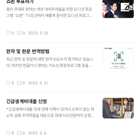
쇼퀸 투표하기
기 온라인 투표 바로가기 소년판타지 정보 드디어 공개되
글 내용
는 FANTASY BOYS 보이그룹, 전 세계를 설레게했던 방
꿈의 무대로 향하는 여성 아마추어들을 위한 오디션 프로
과후 설렘의 시즌2 소년판타지 - 방과후 설렘 시즌2가 방
그램 "쇼퀸" TV조선에서 새롭게 준비한 오디션 프로그램
영됩니다. 레전드 아티스트들의 전담 트레이닝으로 K팝의
쇼퀸이 방송중입니다. 쇼퀸의 특징 기존 오디션과는 달리
새 역사를 써내려갈 주인공은 누가 될까요?! 온라인으로 인
가수라는 공통된 꿈을 가진 순수 아마추어들을 대상으로,
작성시간
0
0
2023. 3. 22.
기투표도 진행되며, 참가자들의 ..
차별화된 내용의 오디션 프로그램 입니다. 방송정보 TV조
선 MC 장민호,장성규 투표방법 온라인 투표 (바로가기) 홈
페이지 바로가기 쇼퀸 투표정보 6월부터 방영이 시작된 쇼
한자 및 한문 번역방법
퀸의 경우 진행에 장성규,장민호님이 맡게 되었습니다. 기
글 내용
타 타 오디션에서 보았듯이 tv조선의 투표방법은 대국민이
최근 한자 및 한문에 대한 번역 빈도수가 증가하고 있습니
참여하는 투표로 진행되며, 1.온라인 투표 2.대국민 응원투
다. 하지만 한글이나 영어는 키도브,확장프로그램 등을 통
표 온라인 투표 바로가기 대국민 응원투표 바로가기 쇼퀸
해서 간편하게 번역이 진행되지만, 한자의 경우 부수나 획
참가정보 프로는 입구 컷! 아무추어 대 환영 오디션 프로그
수 등을 모른 상태에서는 검색조차 쉽지 않습니다. 그렇기
작성시간
0
0
2023. 3. 21.
램! 음원 및 은반을 발매한적 없는 ..
때문에 한자 및 한문의 검색방법 및 한번에 번역하는 방법
에 대해서 설명드리겠습니다. 한문 검색방법 한자사전 (바
로가기) 한자 번역기 홈페이지 ( 바로가기 ) 한자 필력기 바
긴급생계비대출 신청
로가기 한자 검색방법 검색의 경우 생각보다 어렵지 않게
글 내용
이용이 가능합니다. 홈페이지 접속후, 마우스를 통해서 한
*긴급생계비대출 안내 연체 이력이 있거나 소득이 없는 저
자 및 한문믈 그린다음, 한자사전 검색창의 자동인식을 통
소득 금융 취약자들을 대상으로 최대 100만원까지 신청
해 뜻을 확인할수 있습니다. 이용방법 1."네이버 한자사전"
당일 지원이 가능한 긴급 생계비 지원 정책 입니다. 시행 당
접속 2.검색창에 필기인식기 클릭 3.아래 사진과 같이 검
국인 "금융위원회'에서는 2023년 3월 시행을 시작, 기존
작성시간
0
0
2023. 3. 6.
색창을 이용할수 있습니다. ▼한자..
에 포함되지 않았던 저신용 연체자를 포함, 무소득자등 급