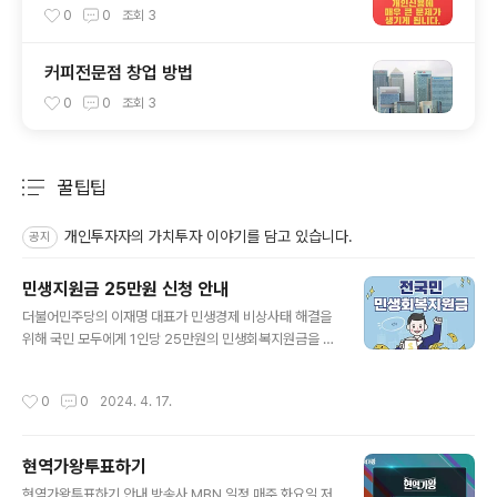
0
0
조회
3
커피전문점 창업 방법
0
0
조회
3
꿀팁팁
분류 전체보기
주요 글 목록
개인투자자의 가치투자 이야기를 담고 있습니다.
공지
민생지원금 25만원 신청 안내
글 내용
더불어민주당의 이재명 대표가 민생경제 비상사태 해결을
위해 국민 모두에게 1인당 25만원의 민생회복지원금을 지
급하자고 제안했습니다. 민생회복지원금 25만원 신청 방
법 및 대상 (전국민 지원) 등 자세히 알아보겠습니다 민생
작성시간
0
0
2024. 4. 17.
회복지원금 신청안내 지원금 지급액 1인 250,000원 온라
인 신청 홈페이지 ( 바로가기 ) 이재명 대표는 소득 제한 없
이 모든 국민에게 25만원씩의 민생회복지원금을 지원하자
현역가왕투표하기
고 제안했습니다. 포퓰리즘 정책이라는 비판을 받고 있는
글 내용
데요. 전 국민에게 25만원씩 지급하려면 총 13조원의 재
현역가왕투표하기 안내 방송사 MBN 일정 매주 화요일 저