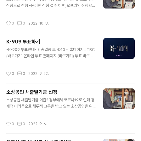
안내 한도 500만원 금리 최소 연 5.0% 기간 최대 3년 자
신청으로 진행 -온라인 신청 접수 이후, 오프라인 신청으로
격 만 20세 이상 및 개인 신용평가 충족 고객 홈페이지 바
오픈 -소상공인 1인 50만원의 일상회복 지원금 지원 ▼화
로가기 사이다뱅크 장단점 사이다 뱅크는 SBI저축은행 모
성시 일상회복지원금 신청 안내▼ 신청일정 10월 11일 ~
바일 어플의 이름 입니다. 즉 사이다 뱅크 비상금 대출은 모
작성시간
0
0
2022. 10. 8.
지원금액 사업체당 50만원 접수방법 화성시 홈페이지(바
발일 비대면 신청으로 접수가 진행되기 때문에 심사가 간
로가기) 홈페이지 바로가기 일상회복지원금 신청안내 화성
편하고 편하다는 장점이 있습니다. ..
시는 코로나19 확산예방을 위해 집합금지 및 영업제한으
K-909 투표하기
로 어려움을 겪은 지역 소상공인 분들을 대상으로 소상공
글 내용
인 일상회복지원금 지급을 하며, 10월 11일부터 온라인 신
-K-909 투표안내- 방송일정 토 4:40 ~ 홈페이지 JTBC
청을 통해 접수를 받는다고 합니다. 📌신청 대상 소상공인
(바로가기) 온라인 투표 홈페이지 (바로가기) 투표 바로가
은? -상시근로자 10명 미만의 관래 소상공인 -2020년 11
기 K-909 투표하기 우리만 알고 싶은 노래, 어디에서도 볼
월 24~ 2022년 4월 17일까지 화성시가 발령한 집합금
수 없었던 무대 고품격 음악 예능의 시작 JTBC 기획 K-P
작성시간
0
0
2022. 9. 22.
지,영업제한 등의 행정명령을 받..
OP 아티스트를 위한 글로벌 뮤직쇼 K-909은 NO.1 보다
ONLY ONE이 되고픈 이들의 음악 이야기 입니다. 아티스
트들의 진심에 보답해주세요. ▼아티스트 투표 바로가기
소상공인 새출발기금 신청
▼ ▶온라인 사전투표 ▶실시간 문자투표 케이 909 방송
글 내용
안내 BC 새 음악 프로그램 ‘뮤직 유니버스 K-909’ MC 보
소상공인 새출발기금 이란? 정부에서 코로나19로 인해 경
아가 아티스트에게 온전히 집중할 수 있는 무대를 예고한
제적 어려움으로 채무적 고통을 받고 있는 소상공인을 위
다고 합니다. 오는 24일(토) 첫 방송되는 JTBC 새 음악
해 부실정도에 따라 최대 90%까지 채무조정 및 원금 탕감
프로그램 ‘뮤직 유니버스 K-909’는 팬들에게는 믿고 ..
감면을 발표한 금융지원 정책 입니다. 소상공인 및 자영업
작성시간
0
0
2022. 9. 6.
자를 대상으로 대출 원리금 만기연장,이자상환 유예 조치
등 부채정산 상환과 금리 상승 충격을 완화하여 소상공인
의 부담을 덜어준다고 합니다. ▼신청 및 접수 안내▼ 신청