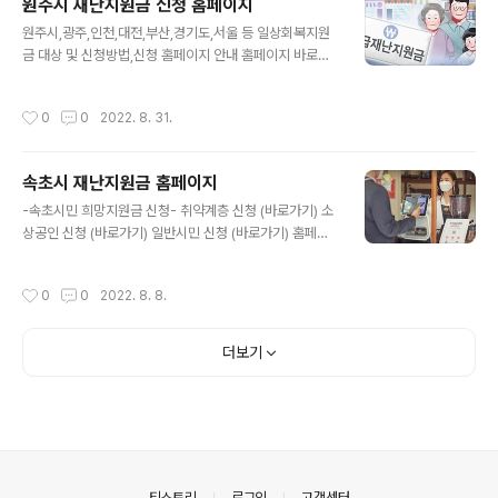
원주시 재난지원금 신청 홈페이지
대상 대상자 조회(바로가기) 신청일정 10월 4일~ 신청방
글 내용
법 안내문 (바로가기) 새출발기금 홈페이지 바로가기 소상
원주시,광주,인천,대전,부산,경기도,서울 등 일상회복지원
공인 새출발기금 신청 대상자 안내 소상공인 새출발기금은
금 대상 및 신청방법,신청 홈페이지 안내 홈페이지 바로가
금융권을 통해 90일 이상 장기연체를 한 소상공인 및 부실
기 일상회복지원금 일상회복지원금은 각 지자체별로 시민
채권 발생 우려가 있는 개인사업자와 법인 사업자라고 합
들에게 지원하는 지원금 제도 입니다. 11월부터 시작된 위
작성시간
0
0
2022. 8. 31.
니다. 정부는 금융지원을 위해 30조원 가량..
드코로나로 인해 코로나 이전의 일상으로 되돌아가기 위
해, 지역경제 살리기,소비활성화,소상공인 지원 등을 위해
서 지급하는 지원금 입니다. ▼일상회복 지원금 신청 홈페
속초시 재난지원금 홈페이지
이지▼ ✔서울특별시 ✔부산광역시 ✔대구광역시 ✔인천
글 내용
광역시 ✔광주광역시 ✔대전광역시 ✔울산광역시 ✔세종
-속초시민 희망지원금 신청- 취약계층 신청 (바로가기) 소
특별시 ✔경기도 ✔강원도 ✔충청북도 ✔충청남도 ✔경상
상공인 신청 (바로가기) 일반시민 신청 (바로가기) 홈페이
남도 ✔경상북도 ✔제주도 ✔전라남도 ✔전라북도 신청대
지 바로가기 속초시 희망지원금 신청방법 이번 속초시 희
상 및 지원안내 일상회복지원금은 현재 각 지역별로 신청
망지원금 신청 지급은 3단계로 나뉘게 됩니다. 특히 기초
작성시간
0
0
2022. 8. 8.
및 접수가 이뤄지고 있습니다. 그 밖에 지자체별로 신청대
생활수급 및 차상위,기초연금 등 취약계층과 아동수당 대
상 및 소상공인..
상자 분들은 8월 8일까지 우선 지급을 실시한다고 하며,
일반 시민분들에 대한 신청 접수는 8월 8일부터 2주간 온
더보기
라인 신청이 우선 진행이 됩니다. 특히 많은 인파가 몰리는
것을 감안해서 5부제 신청을 진행한다고 하니 참고하시면
도움 되실것 같습니다. ▼온라인 신청 안내▼ ▶신청 바로
가기 ▶5부제 일정별 신청안내 확인하기 속초시 희망지원
금 신청 및 지급안내 온라인 신청자는 8월 8일부터 신청
접수가 시작되며, 온라인 미신청자분들에 대..
의안내
티스토리
로그인
고객센터