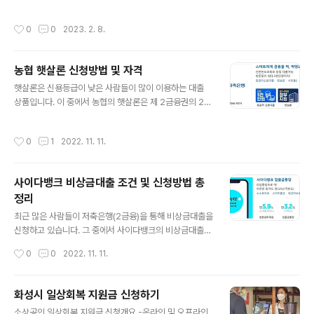
필요한 정보를 참고해보시기 바랍니다. 하이패스카드 정리
아무래도 고속도로 통행료를 직접 내려고 하는 사람들 보
안내 하이패스 시스템이 무엇인지는 알고 계시죠? 예전 하
다는 하이패스를 이용해서 간편하게 고속도로를 이용하는
작성시간
0
0
2023. 2. 8.
이패스가 없던 시절에는 고속도로와 순환도로를 이용시
사람들이 대부분 입니다. 그러는 와중에 차량을 새로 구매
현..
한 경우 기존 차량에 하이패스 카드가 없는 분들이 선불 하
이패스 카드 차량을 알아보시는것 같아 관련 정보를 알려
농협 햇살론 신청방법 및 자격
드리고자 합니다. 해당 방법은 가장 간단하고 편하기 때문
글 내용
에 하이패스를 선불로 구매하고자 하시는 분들은 참고해
햇살론은 신용등급이 낮은 사람들이 많이 이용하는 대출
주시고, 혹시 "후불" 하이패스 카드를 찾으시는 분들은 아
상품입니다. 이 중에서 농협의 햇살론은 제 2금융권의 2
래의 글을 참고해주세요. ▼선불 하이패스카드 판매처 안
0%대의 고금리 대출보다 낮은 금리은 10%대의 상품으로
내▼ 선불카드 하이플러스 (카드 안내 및 바로가기) 한국도
좀 더 낮은 금리가 책정 되어 있으며, 뿐만 아니라 상품을
작성시간
0
1
2022. 11. 11.
로공사 ex하이패스 카드 ( 안내 및 홈페이지 바로가..
이용하면서 연체없이 성실상환을 하는 경우에는 매년 금리
가 인하되는 상품입니다. 해당 글을 읽어보시면 아시겠지
만 온라인 신청이 가능한 곳이기 때문에 우대금리 이용이
사이다뱅크 비상금대출 조건 및 신청방법 총
가능하며 농협의 햇살론은 정부지원의 햇살론이기 때문에
정리
직장인과 사업자 등 폭넓은 사람들이 이용할 수 있다는 장
글 내용
점이 있습니다. 농협 햇살론 안내 햇살론은 농업 협동조합,
최근 많은 사람들이 저축은행(2금융)을 통해 비상금대출을
수산업 협동조합,새마을금고 등 서민 금융 회사에서 신용
신청하고 있습니다. 그 중에서 사이다뱅크의 비상금대출은
등급이 낮거나 소득이 적은 서민들을 대상으로 연 10% 초
많은 사람들이 이용을 하고 있으면서 저축은행 업계 1위인
작성시간
0
0
2022. 11. 11.
반대의 금리로 돈을 빌려주는 상품 입니다. 이..
SBI저축은행의 상품이기 때문에 저신용,무직자 분들이 이
용을 많이 하고 있습니다. 특히 사이다뱅크는 저신용자분
들과 무직자 분들에게 승인이 쉽게 나기 때문에 많은 인기
화성시 일상회복 지원금 신청하기
를 보여주고 있기도 합니다. 사이다뱅크 비상금대출 상품
글 내용
소상공인 일상회복 지워금 신청개요 -온라인 및 오프라인