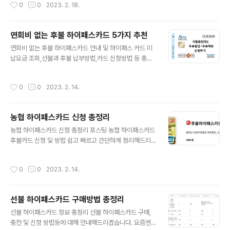
작성시간
0
0
2023. 2. 18.
청년희망적금 신청 2월 21일 월요일 ..
하는 플랫폼형식의 홈페이지가 있습니다. 그건 바로 녹스
인플루언서 라는 사이트 입니다. 이 사이트는 유튜버들의
수익과 채널 성장률 및 구독자 변동추이, 인기 유튜버 순위
연회비 없는 후불 하이패스카드 5가지 추천
등등을 분석할수 있는 홈페이지 입니다. 혹시 유튜브를 하
글 내용
고 있거나, 할 계획이라면 해당 홈페이지는 앞으로 꼭 참고
연회비 없는 후불 하이패스카드 안내 및 하이패스 카드 미
하면서 유튜브를 사용하면 도움이 10000배는 된다고 장
납요금 조회,선불과 후불 납부방법,카드 신청방법 등 총정
담합니다. 홈페이지 바로가기 녹스인플루언서 활용방법 우
리에 대한 안내 포스팅 입니다. 이번에는 하이패스 카드에
선 홈페이지를 접속해보면 다양한 UI를 확인할수 있습니
대한 안내를 도와드리려고 합니다. 최근에 저도 차량을 구
작성시간
0
0
2023. 2. 14.
다. 특히 다음 4가지 카테고리를 확인할수 있습니다...
매하면서 하이패스 카드 종류부터 등록까지 다양하게 알아
본 내용을 추천드리니 관련 정보를 찾는 분이라면 제 포스
팅을 천천히 읽는다면 도움되실것 같습니다. 추천 카드사
농협 하이패스카드 신청 총정리
홈페이지 주소 우리카드 포스팅 바로가기 현대카드 포스팅
글 내용
바로가기 농협 하이패스 포스팅 바로가기 하이플러스 카드
농협 하이패스카드 신청 총정리 포스팅 농협 하이패스카드
포스팅 바로가기 후불 하이패스 카드란? 하이패스 카드를
후불카드 신청 및 방법 쉽고 빠르고 간단하게 정리해드리
이용할때 2가지 선택사항이 있습니다. 그건 바로 선불과
겠습니다. 이 글을 지금 읽고 계시는 분들중에서 차량을 이
후불입니다. 뭐 종류별로 차이는 있지만 저는 후불제를 이
제막 구매하신 분들이면서 "하이패스"카드를 신청하지 않
작성시간
0
0
2023. 2. 14.
용하고 있으며 제가 알아본 결과 후불제가 훨씬 ..
으셨다면 해당 내용들을 참고해주세요. ▶후불카드vs선불
카드 비교 포스팅 ▶농협 하이패스 홈페이지(바로가기) ▶
후불 하이패스카드 비교분석(바로가기) 농협 하이패스카드
선불 하이패스카드 구매방법 총정리
농협 카드를 통해서 하이패스를 등록하시는거죠? 농협 하
글 내용
이패스 카드에 간략한 소개 및 카드 정보와 신청방법,사용
선불 하이패스카드 정보 총정리 선불 하이패스카드 구매,
방법,등록방법,충전방법까지 카테고리에 맞게 정리했으니,
충전 및 신청 방법등에 대해 안내해드리겠습니다. 요즘엔