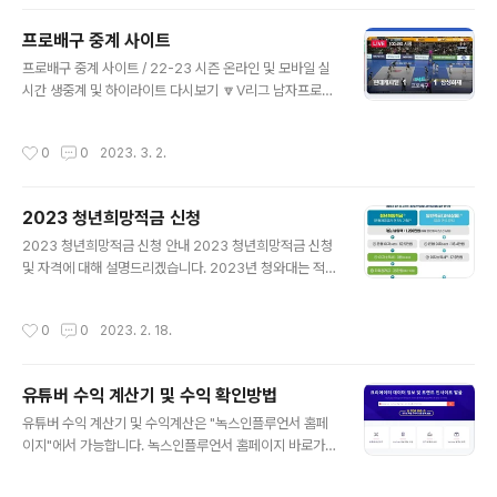
하게 자금이 필요한 대상에게 지원을 시행 ▼긴급생계비대
출 정책▼ 신청대상 대상자 공고 확인하기 신청방법 온라
프로배구 중계 사이트
인,모바일 신청방법 참고하기 홈페이지 금융위원회 신청
글 내용
홈페이지 바로가기 홈페이지 바로가기 긴급생계비대출 사
프로배구 중계 사이트 / 22-23 시즌 온라인 및 모바일 실
업안내 긴급생계비대출 정책이란 기존에 있었던 정책서민
시간 생중계 및 하이라이트 다시보기 🔽V리그 남자프로배
금융에서 포함이 되고있지 않았던 저신용 연체자를 포함하
구와 여자프로배구🔽 배구협회(KOVO) 공식영상 바로가
여, 갑작스럽게 긴급자금이 필요하지만, 상황이 좋지 않은
기 네이버 중계 실시간 중계 바로가기 모바일 중계 실시간
작성시간
0
0
2023. 3. 2.
신용상태로 인해 제도권 내에서 자금을 빌리기 힘든 분..
중계 바로가기 프로배구 중계 방법은 다음과 같습니다. 네
이버 스포츠 티비 프로배구뿐만 아니라 대부분의 스포츠
실시간 중계를 네이버 스포츠 티비에서 제공을 하고 있습
2023 청년희망적금 신청
니다. 🔽프로배구 네이버 tv 바로가기🔽 홈페이지 바로가
글 내용
기 KBS B Sports 해당 채널은 2022년 2월 2일 개국한
2023 청년희망적금 신청 안내 2023 청년희망적금 신청
KBS N의 스포츠 전용 채널이며, 배구 뿐만 아니라 다양한
및 자격에 대해 설명드리겠습니다. 2023년 청와대는 적극
스포츠 중계를 하고있는 사이트 입니다. 🔽프로배구 KBS
적인 청년 자산형성에 힘을 쓰겠다고 발표했습니다. 그렇
중계 바로가기🔽 홈페이지 바로가기 SBS Sports 해당
게 시행된 여러 정책중 "청년희망적금"이 가장 많은 관심을
작성시간
0
0
2023. 2. 18.
채널은 SBS골프 및 S..
받고 있으며, 실제 목돈을 쉽게 모을수 있는 구조라고 합니
다. 청년희망적금안내 청년희망적금이란 청년의 자산증대
를 지원하는 제도 입니다. 매월 50만원 한도내에서 자유적
유튜버 수익 계산기 및 수익 확인방법
립이 진행되는 방식입니다. 만기금액 안내 바로가기 신청
글 내용
방법 홈페이지 바로가기 자격 및 조건 확인하기 청년희망
유튜버 수익 계산기 및 수익계산은 "녹스인플루언서 홈페
적금 신청 안내 청년희망적금 홈페이지 바로가기 청년희망
이지"에서 가능합니다. 녹스인플루언서 홈페이지 바로가기
적금 미리보기는 2월 9일부터 2월 18일까지 진행이 됩니
채널 수익확인 바로가기 유뷰트 수익 계산 바로가기 홈페
다. 또한 11개 시중은행을 통해 비대면 확인이 가능합니다.
이지 바로가기 유튜버 수익 계산방법 유튜브 수익을 계산