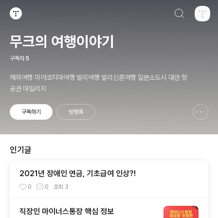
검색하기
티스토리
무크의 여행이야기
구독자
5
해외여행 미야코지마여행 발리여행 발리신혼여행 일본소도시 대만 항
공권 마일리지
구독하기
방명록
신고하기 레이어
열기
인기글
2021년 장애인 연금, 기초급여 인상?!
0
0
조회
3
직장인 마이너스통장 핵심 정보