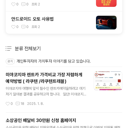
0
0
조회
2
안드로이드 오토 사용법
0
0
조회
2
분류 전체보기
주요 글 목록
개인투자자의 가치투자 이야기를 담고 있습니다.
공지
미야코지마 렌트카 가격비교 가장 저렴하게
예약방법 ( 라쿠텐 /라쿠텐트래블)
글 내용
미야코지마 여행에 앞서 필수인 렌트카예약을하려고 여기
저기 알아본 결과를 공유하고자 합니다. 일단! 미야코지마
렌트카는 한국사이트보다일본 사이트에서 예약하는게 비
작성시간
0
18
2025. 1. 8.
교적 저렴합니다. 심지어 할인쿠폰도 준다는 사실 ! 그래
서 라쿠텐 사이트를 통해서 미리 예매하는방법을 공유하겠
습니다. 일본 사이트다보니예약이 살작 복잡합니다. 그래
소상공인 배달비 30만원 신청 홈페이지
도 훨씬 저렴하니! 잘 따라해보세요 ^^ 미야코지마 렌터카
글 내용
소상공인을 위한 배달비 지원은영세 소상공인을 위한 정책으로,이번에 지원될 예정