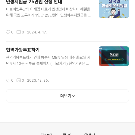
민생지원금 25만원 신청 안내
도 미리 참고하시는게도움될수 있습니다. ⬇️지점별 안내
글 내용
더불어민주당의 이재명 대표가 민생경제 비상사태 해결을
주차,예약 안내 살펴보기⬇️ *방문하실 지점 정보를 꼭! 확인
위해 국민 모두에게 1인당 25만원의 민생회복지원금을 지
하세요*성심당본점케익부띠끄성심당 DCC점성심당 대전
급하자고 제안했습니다. 민생회복지원금 25만원 신청 방
역점성심당 롯데백화점베스트메뉴 살펴보기 주차 정보
법 및 대상 (전국민 지원) 등 자세히 알아보겠습니다 민생
성심당 지정 주차장 성심당 전용주차장대전 중구 은행동 1
작성시간
0
0
2024. 4. 17.
회복지원금 신청안내 지원금 지급액 1인 250,000원 온라
59 우리들 공원주차장대전 중구 대흥동 215 현대 주차장
인 신청 홈페이지 ( 바로가기 ) 이재명 대표는 소득 제한 없
대전 중구 대흥동 214 정오 주차장대전 ..
이 모든 국민에게 25만원씩의 민생회복지원금을 지원하자
현역가왕투표하기
고 제안했습니다. 포퓰리즘 정책이라는 비판을 받고 있는
글 내용
데요. 전 국민에게 25만원씩 지급하려면 총 13조원의 재
현역가왕투표하기 안내 방송사 MBN 일정 매주 화요일 저
원이 필요합니다. 민생회복지원금을 지급하면서 현재 우리
녁 9시 10분 ~ 투표 홈페이지 ( 바로가기 ) 현역가왕은 M
나라 경제가 어려운 만큼 내수 소비 진작으로 경제 활성화
BN에서 방영중인 트로트 예능 프로그램이자 경영 프로그
를 일으킬 수 있다는 점을 강조했는데요. 코로나 시절의 재
램입니다. 2024년 치러질 한일 트로트 가왕전에 나갈 여
작성시간
0
0
2023. 12. 26.
난지원금 효과를 말하는 것입니다. 지역화폐..
성 현역 트로트 가수 TOP7을 뽑는 서바이벌 음악 예능 프
로그램이이죠. 현재 다수의 후보자들이 무대를 단단숨에
아우르며 감동과 충격을 선사하고 있습니다. 온라인 투표
더보기
바로가기 현역가왕 투표 앞서 국민 MC 신동엽을 합류시킨
데에 이어 관록의 레전드 남진-심수봉-주현미와 현역들의
현역 신유-박현빈, 심사에 전문성과 재미를 더하고 있습니
다. 네이버 NOW 투표 바로가기 현역가왕 '한일 트롯 가왕
전' 국가대표 선발 서바이벌 tv.naver.com 투표방법 안내
및 순서 현역가왕의 투..
의안내