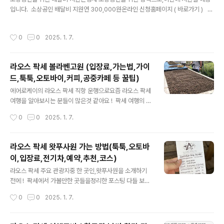
예약은 라쿠텐 트래블에서 진행하는데,여기서 회원가입을
입니다. 소상공인 배달비 지원연 300,000원온라인 신청홈페이지 ( 바로가기 ) 신
하려면 일본주소와 핸드폰번호 등이 필요합니다.(이게 살
청 홈페이지 바로가기 소상공인24 www.sbiz24.kr 중소기업벤처부에서는 2
짝 번거롭습니다.) 그렇기 때문에 !!엄~~청 쉽게 하는방법
025년 영세 소상공인의배달비를 연 30만원 지원합니다. 코로나 이후로 배달 규모
을 공유해드리겠습니다. 라쿠텐 홈페이지 접속 위에서
작성시간
0
0
2025. 1. 7.
가 급증하면서비용을 부담이 커진 영세소상공인을 지원하기 위한 취지이며,배달비
언급했듯렌트카는 라쿠텐 트레블에서 진행을 하지만, 라
지원 사업을 통해 배달을 하고 있는 소상공인 분들은 조금이나마도움이 될 것으로 보
쿠텐 트레블에서 바로 진행을 하면회원..
입니다. 소상공인 배달비 30만원 신청 대상소상공인 배달비 30만원 신청 대상은
라오스 팍세 볼라벤고원 (입장료,가는법,가이
연매출 1억 400만원 미만의영세 소상공인을 대상으로, 약 68만 명의 소상공인이
드,툭툭,오토바이,커피,공중카페 등 꿀팁)
혜택을 받을 수 있는 규모입니다.코로나19 팬데..
글 내용
에어로케이의 라오스 팍세 직항 운행으로요즘 라오스 팍세
여행을 알아보시는 분들이 많은것 같아요 ! 팍세 여행의 전
반적인 정보는아래의 포스팅에서 참고하시면 되고, http
작성시간
0
0
2025. 1. 7.
s://hyeonmuk1.tistory.com/411 라오스 팍세 여행준
비 ( 항공권,날씨,환전,전압,시차,한인민박 등)작년부터 꾸
준히 인기도가 상승하고 있는동남아의 라오스 !!! 라오스의
라오스 팍세 왓푸사원 가는 방법(툭툭,오토바
비엔티안, 루앙푸라방, 방비엥 등은 워낙한국관광객이 가
이,입장료,전기차,예약,추천,코스)
장 많이 찾고 손꼽히는 지역입니다. 그리고 이 지역들 외에
글 내용
hyeonmuk1.com 오늘은 라오스 팍세의 볼라벤 고원에
라오스 팍세 주요 관광지중 한 곳인,왓푸사원을 소개하기
대한리뷰를 시작하겠습니다 ! 라오스 팍세 볼라벤고원 어
전에 ! 팍세에서 가볼만한 곳들을정리한 포스팅 다들 보셨
떤 곳이지 ?! 라오스 남부 팍세의 볼라벤 고원은 라오스 남
죠 ?! 안보신 분들은아래의 포스팅 먼저,참고해주세요 ^
작성시간
0
0
2025. 1. 7.
부 지역의해발 800~1,400미터의 고지대로 서늘한 ..
^ https://hyeonmuk1.tistory.com/410 라오스 팍세
가볼만한곳 (볼라벤폭포,땃이양폭포,왓푸사원,카페,커피,
커플,배낭여행 추천)라오스 방비엥,루앙프라방은 유명하지