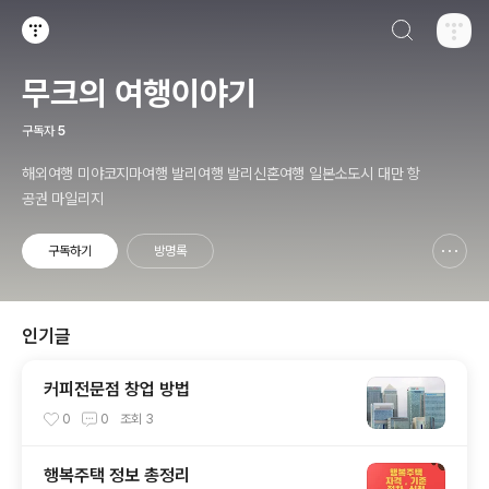
검색하기
티스토리
무크의 여행이야기
구독자
5
해외여행 미야코지마여행 발리여행 발리신혼여행 일본소도시 대만 항
공권 마일리지
구독하기
방명록
신고하기 레이어
열기
인기글
커피전문점 창업 방법
0
0
조회
3
행복주택 정보 총정리