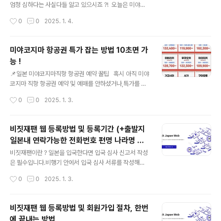
분들 !!! 딱 1분만 집중해주세요 ^^(링크hyeonmuk1.co
엄청 심하다는 사실다들 알고 있으시죠 ?! 오늘은 미야코
m 미야코지마 가볼만한곳 1: 이라부대교와 해중공 이
지마 해외여행 맛집 추천 리스트와식당 예약방법등 다양한
작성시간
0
0
2025. 1. 4.
라부대교는 사실 미야코지마를 여행하며 가지 않는 사람이
정보를 공유할까 합니다. [⬇️⬇️ 미야코지마 식당 예약 어플
거의 없을 정도로..
⬇️⬇️] AutoReserve 링크는 아래 첨부하였으며,해당 플
랫폼에 찾으시는 식당이 없을 수 있습니다. ​그런 때는 나머
미야코지마 항공권 특가 잡는 방법 10초면 가
지 3가지 방법을 통해 예약을 시도해보시는 것을 추천드려
능 !
요. 중간에 말씀드렸다시피 예약이 아예 불가한 업체도 있
글 내용
으나,인기 맛집이라면 보통 예약을 해야 방문 가능할 거예
📌일본 미야코지마직항 항공권 예약 꿀팁 혹시 아직 미야
요. ​전화대행 서비스는 검색창에' 일본 전화대행'이라고 검
코지마 직항 항공권 예약 및 예매를 안하셨거나,특가를 통
색하시면 업체 많이 확인되실 거예요! https://autorese
해 저렴하게 진행하고자 하시는 분들 !!! 딱 1분만 집중해주
작성시간
0
0
2025. 1. 3.
rve.com/ko 예약 홈페이지 바로가기 아사구..
세요 ^^ 홈페이지 바로가기 미야코지마 직항 항공권 예
약 일정안내 미야코지마는 일본의 아름다운 섬으로 예전
에는 경유해서 가야 했는요즘에는 직항으로 갈 수 있어 여
비짓재팬 웹 등록방법 및 등록기간 (+출발지
행객이 계속해서 늘어나고 있습니다.미야코지마 항공권은
일본내 연락가능한 전화번호 편명 나라명 도
출발 30일 ~ 50일 전 정도에 미리 예약하시는 것이 가장
글 내용
시명 면세수속 세관신고 귀국 비지트재팬 앱)
좋습니다. 일본 미야코지마로 가는 항공권은 여행 출발 3
비짓재팬이란 ? 일본을 입국한다면 입국 심사 신고서 작성
0 ~ 50일 전에 예약하는 것이 좋습니다.이 시기에 예약을
은 필수입니다.비행기 안에서 입국 심사 서류를 작성해
해야 가장 저렴하게 항공권을 구매할 확률이 높습니다. 미
요, 그리고 세관 신고도 일본 공항에서 기계에 별도로 입
작성시간
0
0
2025. 1. 3.
야코지마 특가 항공권 예매안내 미야코지마의 경우 다양
력하게 되는데,비짓재팬웹 등록은 !! 이 모든 과정을 미리
한 lc..
작성하고QR코드로 대체하는 것입니다. 쉽게 말해 편하게
통과할 수 있는 스마트패스 라고 생각하시면 되며,장점으
비짓재팬 웹 등록방법 및 회원가입 절차, 한번
로는 일본 입국 심사 서류 종이에 작성하지 않아도 되고세
에 끝내는 방법