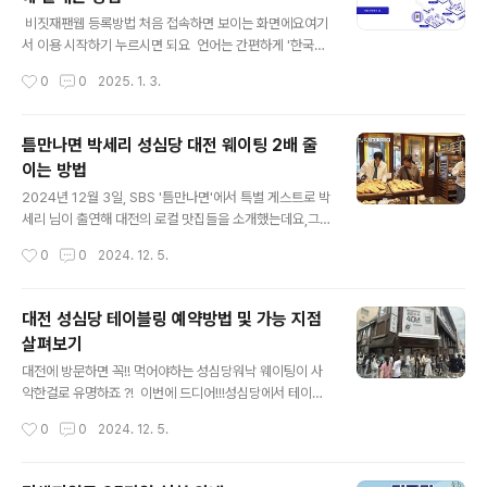
관 신고 단계 단축이 된다는 점 ! (세관신고 줄이 길 시 유
글 내용
리) 단점으로는 미리 해야 한다는것 빼고는 없으니일본여
​ 비짓재팬웹 등록방법 처음 접속하면 보이는 화면에요여기
행을 계획중이신 분들은 미리미리 하시는걸 추천드립니다
서 이용 시작하기 누르시면 되요 언어는 간편하게 '한국
! 비짓재팬 웹 등록 A~Z 1. 먼저 회원가입을 진행합니다.
어'를 선택하고sign up for a new account 선택해주세
작성시간
0
0
2025. 1. 3.
2. 아래의 등록방법을 참고해서 그대로 등록해주세요 ! ✅
요 ​ 이용약관에 동의해주세요 입력한 이메일로 확인 코
비짓재팬 회원가입 ​ h..
드가 전송되요해당 확인 코드를 입력하면되요 ​ 다시 로그
인화면으로와서 로그인해주세요 2차 인증 방법 등을 등
틈만나면 박세리 성심당 대전 웨이팅 2배 줄
록하는거에요 입국하는 본인의 정보를 등록해주세
이는 방법
요 여권 정보를 입력해주시면 되요모바일로도 등록가능
글 내용
해요카메라로 찍어서 읽어서 가능해요! ​ 여권 정보 입력
2024년 12월 3일, SBS '틈만나면'에서 특별 게스트로 박
해주세요 일본 입국 비자를 물어보는데우리는 단기 여행
세리 님이 출연해 대전의 로컬 맛집들을 소개했는데요,그
이므로'없음'을 선택해주시면 됩니다 인용하지 않고 등록
중에서도 대전 명물 성심당 베이커리가 큰 주목을 받았습
작성시간
0
0
2024. 12. 5.
진행을 선택해 주세요! ​ ​ 여행명은 구분이 편하게 원하..
니다. 성심당 매장방문 방법과전화로 웨이팅 문의하기
! 또한 웨이팅없이성심당 방문하는 방법을 이번 포스팅에
서소개해드릴까 합니다 ~! 매장문의전화번호 및 전화예약
대전 성심당 테이블링 예약방법 및 가능 지점
안내차량방문주차안내 살펴보기예약방문모바일 예약 방법
살펴보기
살펴보기 방송을 통해 유재석, 유연석이 성심당에서 여
글 내용
러 가지 빵을 고르며 저렴한 가격에 놀라는 장면이 그려졌
대전에 방문하면 꼭!! 먹어야하는 성심당워낙 웨이팅이 사
는데, 이를 통해 왜 사람들이 '성심당, 성심당' 하는지 이해
악한걸로 유명하죠 ?! 이번에 드디어!!!성심당에서 테이블
할 수 있었습니다. 오늘은 그 성심당의 위치와 정보를 소개
링을 도입했다는 소문을 입수해서여러분들께 전달드리고
작성시간
0
0
2024. 12. 5.
해 보려고 합니다. 성심당 위치 및 웨이팅,인기상품 안내위
자 합니다. 성심당 방문을 계획하시는분들,웨이팅 때문에
치 및 매장 성심당은 웨이팅과 ..
겁나시는분들,모두 참고하세요 ! 참고로 대전 성심당은지
점별로 테이블링이 가능한 곳이정해져 있으며, 주차부분