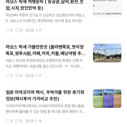
라오스 팍세 여행준비 ( 항공권,날씨,환전,전
만,팍세는 이제 막 뜨는 여행지라는 사실다들 알고 있으시
압,시차,한인민박 등)
죠 ~?! 지난번 라오스 팍세 지역의날씨,환전,전압,시차,한
글 내용
인민박 등전체적인 소개를 먼저 드hyeonmuk1.co
작년부터 꾸준히 인기도가 상승하고 있는동남아의 라오스
m 라오스 팍세 왓푸사원 가는방법 라오스 팍세 참파삭
!!! 라오스의 비엔티안, 루앙푸라방, 방비엥 등은 워낙한국
주에 위치한 왓 푸 사원은,팍세 시내에서 넉넉잡아 한시간
관광객이 가장 많이 찾고 손꼽히는 지역입니다. 그리고 이
작성시간
0
0
2025. 1. 7.
반은 걸리는 위치에 있습니다. 시내에서 별도의 투어상품
지역들 외에도 라오스의 숨겨진 보석 라오스 팍세 가 있는
을 예매..
데요.팍세는 라오스 남부 지역인 참파사크주에 위치한 도
시로쎄도네강과 메콩강이 합류하는 지점에 자리잡고 있어
라오스 팍세 가볼만한곳 (볼라벤폭포,땃이양
요. 라오스 팍세는 자연의 아름다움이 그대로 보존된 도시
폭포,왓푸사원,카페,커피,커플,배낭여행 추
로 동남아 최대폭포인 땃이양폭포,유네스코 세계문화유산
글 내용
천)
인 왓푸사원 등볼거리가 아주 다양하고 폭포에서 즐기는
라오스 방비엥,루앙프라방은 유명하지만,팍세는 이제 막
짚라인 등 액티비티 스포츠 또한 즐길 수 있어요. 저렴한
뜨는 여행지라는 사실다들 알고 있으시죠 ~?! 지난번 라
물가와 다양한 볼거리, 즐길거리로 한국에서도 떠오르고
오스 팍세 지역의날씨,환전,전압,시차,한인민박 등전체적
작성시간
0
0
2025. 1. 7.
있는 관광지 중 한 곳 이랍니다.그럼 라오스 팍세 여행은 언
인 소개를 먼저 드렸는데 ! 잘 모르시는 분들은아래의 포스
제가 가장 좋을지 날씨, 시차, 전압, 화폐..
팅 먼저 참고해주시고요 ^^ https://hyeonmuk1.tistor
y.com/411 라오스 팍세 여행준비 ( 항공권,날씨,환전,전
일본 미야코지마 택시, 뚜벅이를 위한 후기와
압,시차,한인민박 등)작년부터 꾸준히 인기도가 상승하고
정보(택시투어 가격비교 추천)
있는동남아의 라오스 !!! 라오스의 비엔티안, 루앙푸라방,
글 내용
방비엥 등은 워낙한국관광객이 가장 많이 찾고 손꼽히는
미야코지마 택시투어는 미야코지마의주요 관광 명소들을
지역입니다. 그리고 이 지역들 외에hyeonmuk1.co
편리하게 둘러볼 수 있는 방법 중 하나로,영어 대응이 가능
m 오늘은 !라오스 팍세 가볼만한 곳들을리뷰해보겠습니
한 투어가 있습니다. 미야코지마는 아름다운 해변과 독특
작성시간
0
0
2025. 1. 4.
다. 라오스 팍세 가볼만한 곳 : 땃이양폭포 라오스의 ..
한 문화유산으로 유명하며,택시투어를 통해 이 모든 것을