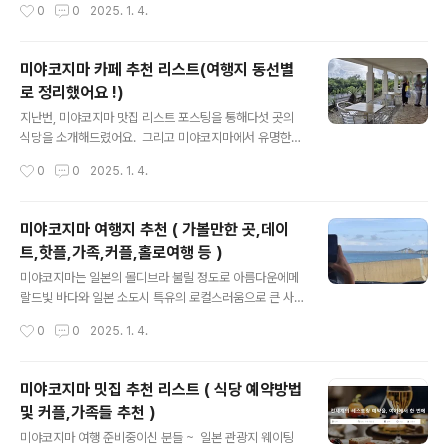
작성시간
0
0
2025. 1. 4.
루씰 아이스크림 정말 유명해서오키나와에서 많이 사가는
해주세요 ^^ 미야코지마 카페 추천 리스트(여행지 동선별
쇼핑리스트인데, 미야..
로 정리했어요 !)지난번, 미야코지마 맛집 리스트 포스팅을
통해다섯 곳의 식당을 소개해드렸어요. 그리고 미야코지
미야코지마 카페 추천 리스트(여행지 동선별
마에서 유명한 맛집은 대부분 웨이팅이 발생하거나,특히
로 정리했어요 !)
저녁의 경우 웨이팅을 한다 해도hyeonmuk1.com 미
글 내용
야코지마 밋집 추천 리스트 ( 식당 예약방법 및 커플,가족들
지난번, 미야코지마 맛집 리스트 포스팅을 통해다섯 곳의
추천 )미야코지마 여행 준비중이신 분들 ~ 일본 관광지 웨
식당을 소개해드렸어요. 그리고 미야코지마에서 유명한
이팅 엄청 심하다는 사실다들 알고 있으시죠 ?! 오늘은 미
맛집은 대부분 웨이팅이 발생하거나,특히 저녁의 경우 웨
작성시간
0
0
2025. 1. 4.
야코지마 해외여행 맛집 추천 리스트와식당 예약방법등 다
이팅을 한다 해도 식사를 하지 못할 만큼잔여석이 없을 확
양한 정보를 공유할hy..
률이 높기 때문에식당 예약 방법도 함께 전해드렸습니
다. (궁금하신 분들은 아래 포스팅 클릭 ! 👇) 미야코지마
미야코지마 여행지 추천 ( 가볼만한 곳,데이
밋집 추천 리스트 ( 식당 예약방법 및 커플,가족들 추천 )미
트,핫플,가족,커플,홀로여행 등 )
야코지마 여행 준비중이신 분들 ~ 일본 관광지 웨이팅 엄
글 내용
청 심하다는 사실다들 알고 있으시죠 ?! 오늘은 미야코지
미야코지마는 일본의 몰디브라 불릴 정도로 아름다운에메
마 해외여행 맛집 추천 리스트와식당 예약방법등 다양한
랄드빛 바다와 일본 소도시 특유의 로컬스러움으로 큰 사
정보를 공유할hyeonmuk1.com 오늘은 맛집 소개에
랑을 받는 휴양지 입니다 ! 오늘은 미야코지마 여행을 준
작성시간
0
0
2025. 1. 4.
이어서 방문했던 카페와블루씰 후기를 남겨보려 합니다. ​
비하고 있는 사람들을 위해여행시기직항날씨렌트카가볼만
사진과 함께 보시죠 ~! ..
한곳 등미야코지마 여행의 기본 정보를 공유하겠습니다 ^
^ 미야코지마 항공권 특가 일정 ! 미야코지마 항공권 특가
미야코지마 밋집 추천 리스트 ( 식당 예약방법
잡는 방법 10초면 가능 !📌일본 미야코지마직항 항공권 예
및 커플,가족들 추천 )
약 꿀팁 혹시 아직 미야코지마 직항 항공권 예약 및 예매
글 내용
를 안하셨거나,특가를 통해 저렴하게 진행하고자 하시는
미야코지마 여행 준비중이신 분들 ~ 일본 관광지 웨이팅