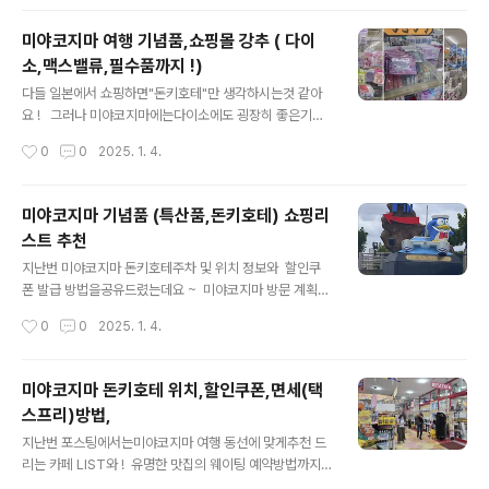
편안하게 즐길 수 있습니다. ​ 미야코지마 일정별 추천코스
😆 미야코지마 여행지 추천 ( 가볼만한 곳,데이트,핫플,가
미야코지마 여행 기념품,쇼핑몰 강추 ( 다이
족,커플,홀로여행 등 )미야코지마는 일본의 몰디브라 불릴
소,맥스밸류,필수품까지 !)
정도로 아름다운에메랄드빛 바다와 일본 소도시 특유의 로
글 내용
컬스러움으로 큰 사랑을 받는 휴양지 입니다 ! 오늘은 미
다들 일본에서 쇼핑하면"돈키호테"만 생각하시는것 같아
야코지마 여행을 준비하고 있는 사hyeonmuk1.co
요 ! 그러나 미야코지마에는다이소에도 굉장히 좋은기념
m 미야코지마 택시투어 장단점📌편리함미야코지마 택
풀 리스트가 있다는 사실 ~ 그래서 오늘은 다이소 맥스밸
작성시간
0
0
2025. 1. 4.
시투어는 시간과 장소에 구애받지 않고 원하는 곳을 자유
류에 대한정보를 드릴까 합니다 ! 그리고 그 전에,미야코지
롭게 여행할 수 있습니다.운전..
마 쇼핑리스트,특산품에 대한정보를 먼저 확인해주세요 ^
^ 미야코지마 기념품 (특산품,돈키호테) 쇼핑리스트 추
미야코지마 기념품 (특산품,돈키호테) 쇼핑리
천지난번 미야코지마 돈키호테주차 및 위치 정보와 할인
스트 추천
쿠폰 발급 방법을공유드렸는데요 ~ 미야코지마 방문 계획
글 내용
중인데아직 돈키호테 할인쿠폰에 대해모르신다면 포스팅
지난번 미야코지마 돈키호테주차 및 위치 정보와 할인쿠
참고하세요 ! httphyeonmuk1.com 미야코지마 기념
폰 발급 방법을공유드렸는데요 ~ 미야코지마 방문 계획중
품 쇼핑 ( 다이소 ) 산리오가 있는 물건들 찾기했는데 꽤나
인데아직 돈키호테 할인쿠폰에 대해모르신다면 포스팅 참
작성시간
0
0
2025. 1. 4.
있었어요너무 귀여운 산리오 투명 파우치 발견해서 한국와
고하세요 ! 미야코지마 돈키호테 위치,할인쿠폰,면세(택
서도 지갑으로 쓰고있어요..
스프리)방법,지난번 포스팅에서는미야코지마 여행 동선에
맞게추천 드리는 카페 LIST와 ! 유명한 맛집의 웨이팅 예
미야코지마 돈키호테 위치,할인쿠폰,면세(택
약방법까지 !알려드렸습니다. 아직 안보신 분들은아래의
스프리)방법,
포스팅 참고해주세요 ^^ 미hyeonmuk1.com 미야
글 내용
코지마 돈키호테 기념품 쇼핑리스트 미야코지마 돈키
지난번 포스팅에서는미야코지마 여행 동선에 맞게추천 드
호테 인기상품 오리온, 블루씰 굿즈 티셔츠, 에코백, 스티커
리는 카페 LIST와 ! 유명한 맛집의 웨이팅 예약방법까지 !
등 다양한 용품들이 있습니다.오키나와 오리온 맥주와 블
알려드렸습니다. 아직 안보신 분들은아래의 포스팅 참고