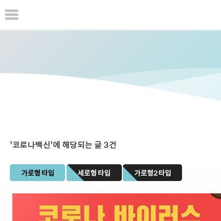
본
문
으
로
바
로
가
기
'코로나백신'에 해당되는 글 3건
가로형 타입
세로형 타입
가로형2 타입