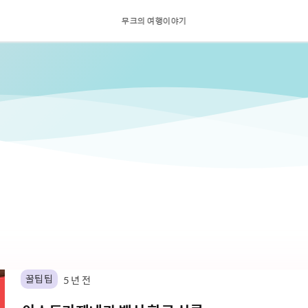
무크의 여행이야기
꿀팁팁
5 년 전