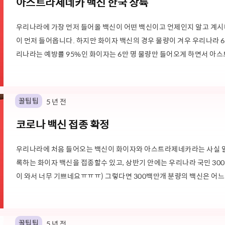
아스트라제네카 백신 한국 상륙
우리나라에 가장 먼저 들어올 백신이 어떤 백신이고 언제인지 알고 계시
이 먼저 들어옵니다. 하지만 화이자 백신의 경우 물량이 겨우 우리나라 6만
리나라는 예방률 95%인 화이자는 6만 명 물량만 들어오게 하면서 아스
실을 파헤쳐 보도록 하겠습니다. 화이자 백신 겨우 6만명만? 우리나라 
화이자 백신이 겨우 우리나라 국민 6만 명 분량밖에 들어오지 않는 게 안
꿀팁팁
5 년 전
코로나 백신 접종 확정
우리나라에 처음 들어오는 백신이 화이자와 아스트라제네카라는 사실 알고
록하는 화이자 백신을 접종할수 있고, 상반기 안에는 우리나라 국민 30
이 와서 너무 기쁘네요ㅠㅠㅠ) 그렇다면 300백만개 분량의 백신은 어느 
장 유명하고 효과 좋은 백신 3가지는 무엇이 다르길래 나라마다 혹은 연
가 아닌 화이자와 아스트라제네카를 우선으로 사용하려 할까요?? (아래
개..
꿀팁팁
5 년 전